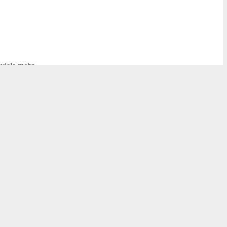
iele mehr .....
iele mehr .....